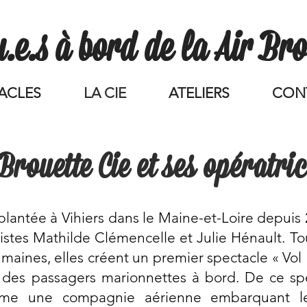
.e.s à bord de la Air Brou
ACLES
LA CIE
ATELIERS
CON
Brouette Cie et ses opératri
plantée à Vihiers dans le Maine-et-Loire depuis 
istes Mathilde Clémencelle et Julie Hénault. T
maines, elles créent un premier spectacle « Vol 1
 des passagers marionnettes à bord. De ce spe
mme une compagnie aérienne embarquant le