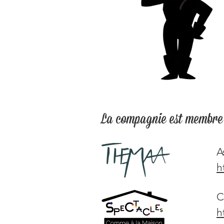
La compagnie est membre 
A
h
C
h