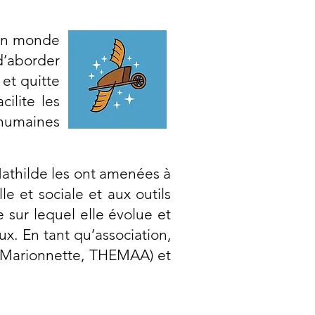
d’un monde
d’aborder
 et quitte
ilite les
s humaines
Mathilde les ont amenées à
e et sociale et aux outils
e sur lequel elle évolue et
x. En tant qu’association,
la Marionnette, THEMAA) et