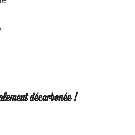
ue
.
talement décarbonée !